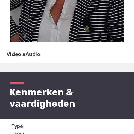
Video's
Audio
Kenmerken &
vaardigheden
Type