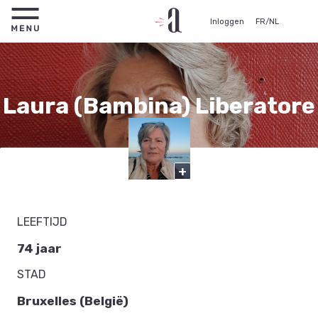
Inloggen
FR
/
NL
Laura (Bambina) Liberatore
Actrice
+
LEEFTIJD
74 jaar
STAD
Bruxelles (België)