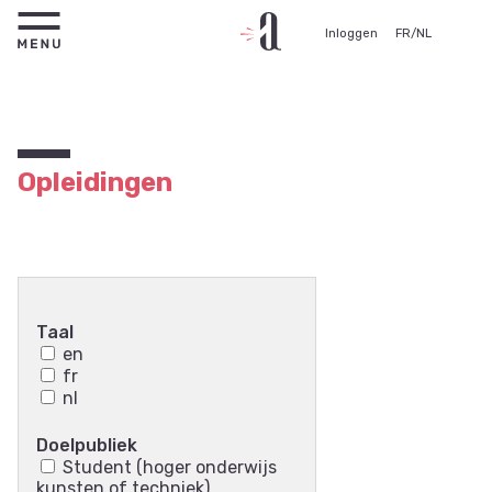
Inloggen
FR
/
NL
Opleidingen
Taal
en
fr
nl
Doelpubliek
Student (hoger onderwijs
kunsten of techniek)