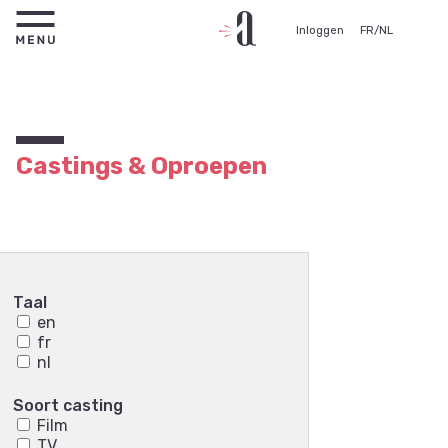
Inloggen
FR
/
NL
Castings & Oproepen
Taal
en
fr
nl
Soort casting
Film
TV