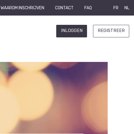
WAAROM INSCHRIJVEN
CONTACT
FAQ
FR
NL
INLOGGEN
REGISTREER