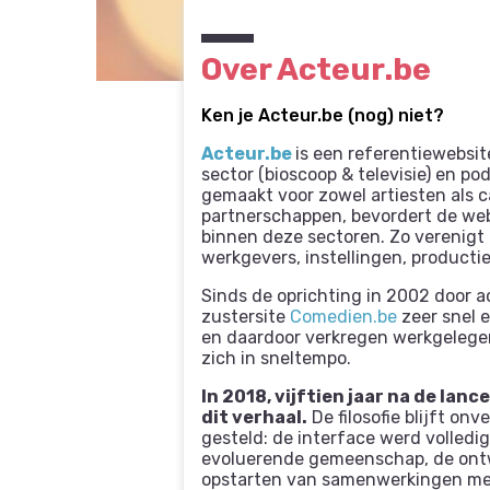
Over Acteur.be
Ken je Acteur.be (nog) niet?
Acteur.be
is een referentiewebsit
sector (bioscoop & televisie) en p
gemaakt voor zowel artiesten als ca
partnerschappen, bevordert de webs
binnen deze sectoren. Zo verenigt 
werkgevers, instellingen, producti
Sinds de oprichting in 2002 door a
zustersite
Comedien.be
zeer snel e
en daardoor verkregen werkgelege
zich in sneltempo.
In 2018, vijftien jaar na de lanc
dit verhaal.
De filosofie blijft o
gesteld: de interface werd volledi
evoluerende gemeenschap, de ontw
opstarten van samenwerkingen met 