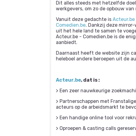
Dit alles steeds met hetzelfde doe
werkgevers, om zo de opbouw van 
Vanuit deze gedachte is
Acteur.be
Comedien.be
. Dankzij deze mirror
uit het hele land te samen te voe
Acteur.be - Comedien.be is de enig
aanbiedt.
Daarnaast heeft de website zijn ca
heleboel andere beroepen uit de a
Acteur.be
, dat is :
> Een zeer nauwkeurige zoekmachine
> Partnerschappen met Franstalige
acteurs op de arbeidsmarkt te bev
> Een handige online tool voor rekr
> Oproepen & casting calls gereserv