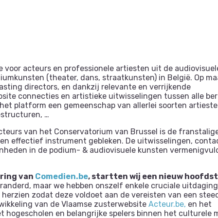
e voor acteurs en professionele artiesten uit de audiovisuel
odiumkunsten (theater, dans, straatkunsten) in België. Op ma
sting directors, en dankzij relevante en verrijkende
ite connecties en artistieke uitwisselingen tussen alle be
het platform een gemeenschap van allerlei soorten artieste
estructuren, …
cteurs van het Conservatorium van Brussel is de franstalig
en effectief instrument gebleken. De uitwisselingen, cont
nheden in de podium- & audiovisuele kunsten vermenigvul
ering van
Comedien.be
, startten wij een nieuw hoofdst
nveranderd, maar we hebben onszelf enkele cruciale uitdagin
g herzien zodat deze voldoet aan de vereisten van een stee
ikkeling van de Vlaamse zusterwebsite
Acteur.be,
en het
hogescholen en belangrijke spelers binnen het culturele m