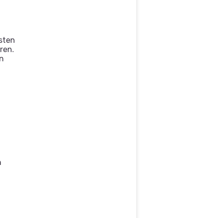
sten
ren.
en
n