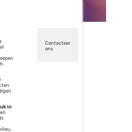
e
Contacteer
at
ons
roepen
n,
e
acten
digen
uk in
gen
ds
ilieu.