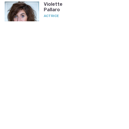
Violette
Pallaro
ACTRICE
Nieuwe foto
Benjamin
DE GLIMME
VISUEEL KUNSTENAAR
Nieuwe foto
Linora
Dinga
MODEL, DANSERES,
ACTRICE
Nieuwe foto