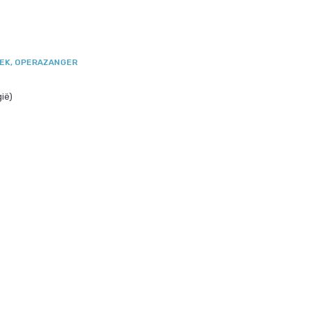
IEK, OPERAZANGER
gië)