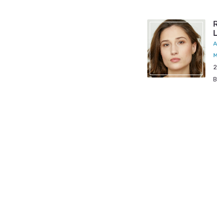
A
M
2
B