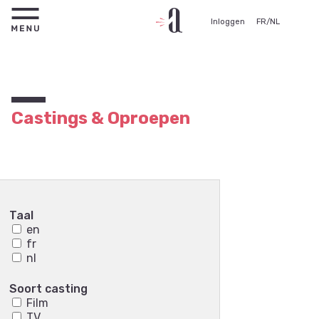
Inloggen
FR
/
NL
Castings & Oproepen
Taal
en
fr
nl
Soort casting
Film
TV