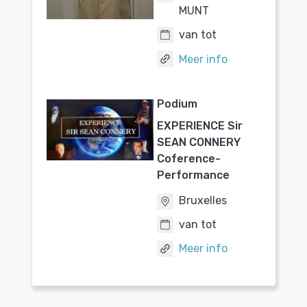
MUNT
van tot
Meer info
Podium
EXPERIENCE Sir
SEAN CONNERY
Coference-
Performance
Bruxelles
van tot
Meer info