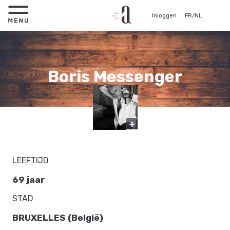
Inloggen
FR
/
NL
Boris Messenger
Acteur
+
LEEFTIJD
69 jaar
STAD
BRUXELLES (België)