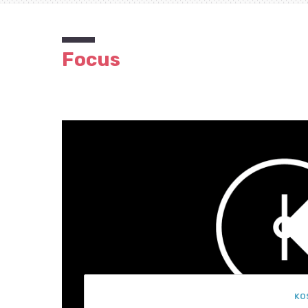
Focus
KO