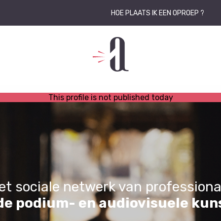
HOE PLAATS IK EEN OPROEP ?
This profile is not published today
et sociale netwerk van professiona
 de podium- en audiovisuele kun