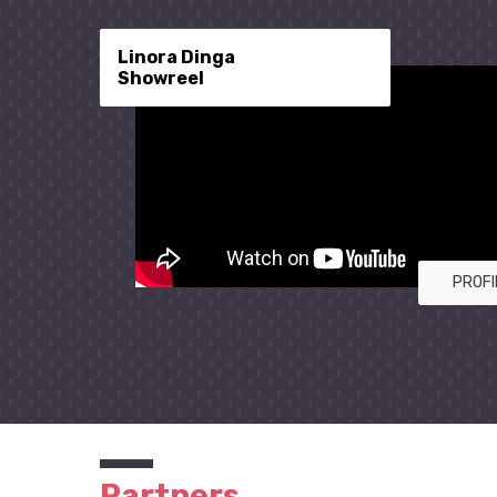
Linora Dinga
Showreel
PROFI
Partners