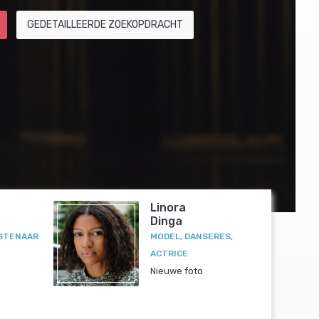
GEDETAILLEERDE ZOEKOPDRACHT
Linora
Dinga
STENAAR
MODEL, DANSERES,
ACTRICE
Nieuwe foto