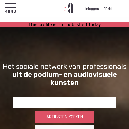
Inloggen
FR
/
NL
This profile is not published today
Het sociale netwerk van professionals
uit de podium- en audiovisuele
kunsten
ARTIESTEN ZOEKEN