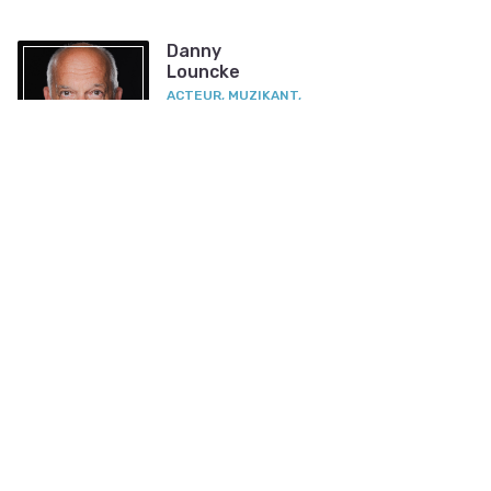
Danny
Louncke
ACTEUR, MUZIKANT,
DOCENT
Nieuwe foto
Maxime
Chartier
SETFOTOGRAAF,
MONTEUR, ACTEUR
Nieuwe foto
Aurélien
Lallouet
THEATERMAKER,
ACTEUR
Nieuwe foto