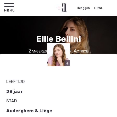
Inloggen
FR
/
NL
Ellie Bellini
Zangeres, Schrijfster, Actrice
+
LEEFTIJD
28 jaar
STAD
Auderghem & Liège