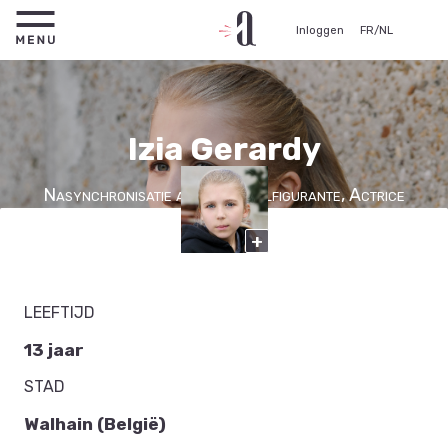
Inloggen
FR
/
NL
Izia Gerardy
Nasynchronisatie actrice, Edelfigurante, Actrice
+
Minderjarige
LEEFTIJD
13 jaar
STAD
Walhain (België)