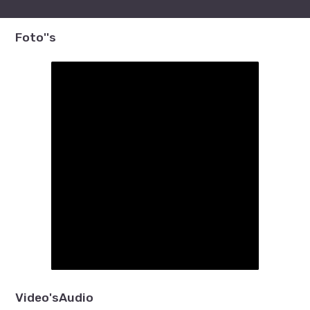
Foto''s
Video's
Audio