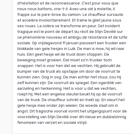
d'hésitation et de reconnaissance. C'est pour vous que
nous nous battons, crie-t-il. Avec une clé à molette, il
frappe sur le pare-brise du camion. Le chauffeur sursaute
et accelère involontairement. Et traîne le gilet jaune sous
ses roues. La colère se transforme en peur. Cet incident
tragique est le point de départ du récit de Stijn Devillé sur
ce phénomène nouveau et ambigu de résistance et de lutte
sociale. Op vrijdagavond 11 januari passeert een trucker een
blokkade van gele hesjes in Luik. De man is moe, hij wil naar
huis. Eén geel hesje wil de truck doen stoppen. De
beweging moet groeien. Dat moet zo’n trucker toch
snappen. Het is voor hen dat we vechten. Hij gebruikt de
bumper van de truck als opstapje om door de voorruit te
kunnen zien. Oog in oog. De man achter het stuur, zou hij
zelf kunnen zijn. De voorruit als spiegel. Een ogenblik van
aarzeling en herkenning. Het is voor u dat we vechten,
roept hij. Met een engelse sleutel beukt hij op de voorruit
van de truck. De chauffeur schrikt en trekt op. En sleurt het
gele hesje mee onder zijn wielen. De woede slaat om in
angst. Dit tragische voorval vormt het uitgangspunt voor de
voorstelling van Stijn Devillé over dit nieuw en dubbelzinnig
fenomeen van verzet en sociale strijd.