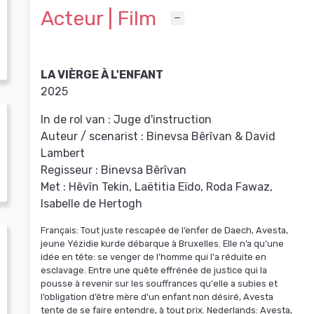
Acteur | Film
LA VIÈRGE À L'ENFANT
2025
In de rol van :
Juge d'instruction
Auteur / scenarist :
Binevsa Bêrîvan & David
Lambert
Regisseur :
Binevsa Bêrîvan
Met :
Hêvîn Tekin, Laëtitia Eïdo, Roda Fawaz,
Isabelle de Hertogh
Français: Tout juste rescapée de l’enfer de Daech, Avesta,
jeune Yézidie kurde débarque à Bruxelles. Elle n’a qu’une
idée en tête: se venger de l'homme qui l'a réduite en
esclavage. Entre une quête effrénée de justice qui la
pousse à revenir sur les souffrances qu'elle a subies et
l’obligation d’être mère d'un enfant non désiré, Avesta
tente de se faire entendre, à tout prix. Nederlands: Avesta,