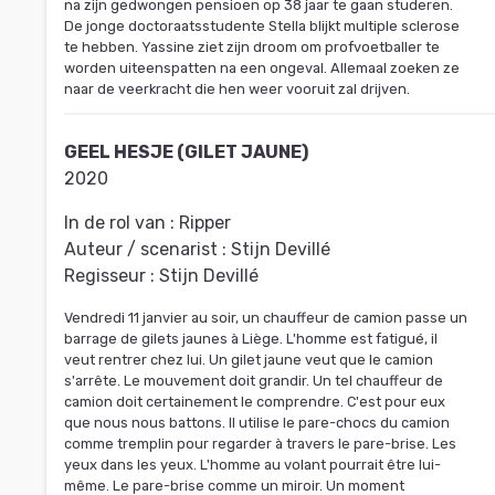
na zijn gedwongen pensioen op 38 jaar te gaan studeren.
De jonge doctoraatsstudente Stella blijkt multiple sclerose
te hebben. Yassine ziet zijn droom om profvoetballer te
worden uiteenspatten na een ongeval. Allemaal zoeken ze
naar de veerkracht die hen weer vooruit zal drijven.
GEEL HESJE (GILET JAUNE)
2020
In de rol van :
Ripper
Auteur / scenarist :
Stijn Devillé
Regisseur :
Stijn Devillé
Vendredi 11 janvier au soir, un chauffeur de camion passe un
barrage de gilets jaunes à Liège. L'homme est fatigué, il
veut rentrer chez lui. Un gilet jaune veut que le camion
s'arrête. Le mouvement doit grandir. Un tel chauffeur de
camion doit certainement le comprendre. C'est pour eux
que nous nous battons. Il utilise le pare-chocs du camion
comme tremplin pour regarder à travers le pare-brise. Les
yeux dans les yeux. L'homme au volant pourrait être lui-
même. Le pare-brise comme un miroir. Un moment