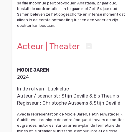
sa fille inconnue peut provoquer. Anastasia, 27 jaar oud,
besluit de confrontatie aan te gaan met Jef, 54 jaar oud.
Samen beleven ze het opgeschorte en intense moment dat
alleen in de eerste ontmoeting tussen een vader en zijn
dochter kan bestaan.
Acteur | Theater
MOOIE JAREN
2024
In de rol van :
Luckieluc
Auteur / scenarist :
Stijn Devillé & Els Theunis
Regisseur :
Christophe Aussems & Stijn Devillé
Avec la représentation de Mooie Jaren, Het nieuwstedelijk
établit une chronique de notre époque, à travers de petites
et grandes histoires. Sur un arrière-plan de fermeture de
mines et le premier alunissage, d'amour libre et de crise