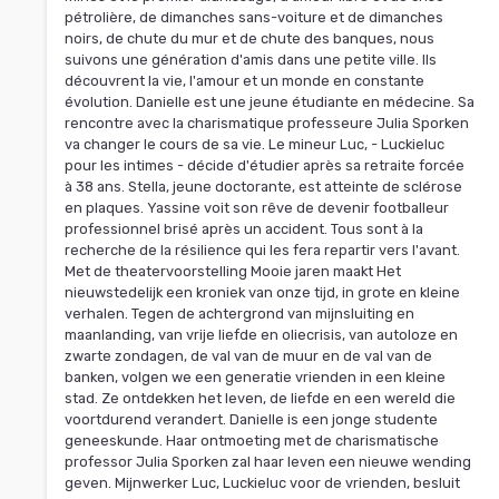
pétrolière, de dimanches sans-voiture et de dimanches
noirs, de chute du mur et de chute des banques, nous
suivons une génération d'amis dans une petite ville. Ils
découvrent la vie, l'amour et un monde en constante
évolution. Danielle est une jeune étudiante en médecine. Sa
rencontre avec la charismatique professeure Julia Sporken
va changer le cours de sa vie. Le mineur Luc, - Luckieluc
pour les intimes - décide d'étudier après sa retraite forcée
à 38 ans. Stella, jeune doctorante, est atteinte de sclérose
en plaques. Yassine voit son rêve de devenir footballeur
professionnel brisé après un accident. Tous sont à la
recherche de la résilience qui les fera repartir vers l'avant.
Met de theatervoorstelling Mooie jaren maakt Het
nieuwstedelijk een kroniek van onze tijd, in grote en kleine
verhalen. Tegen de achtergrond van mijnsluiting en
maanlanding, van vrije liefde en oliecrisis, van autoloze en
zwarte zondagen, de val van de muur en de val van de
banken, volgen we een generatie vrienden in een kleine
stad. Ze ontdekken het leven, de liefde en een wereld die
voortdurend verandert. Danielle is een jonge studente
geneeskunde. Haar ontmoeting met de charismatische
professor Julia Sporken zal haar leven een nieuwe wending
geven. Mijnwerker Luc, Luckieluc voor de vrienden, besluit