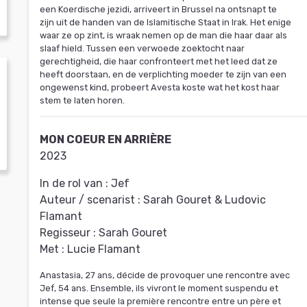
een Koerdische jezidi, arriveert in Brussel na ontsnapt te
zijn uit de handen van de Islamitische Staat in Irak. Het enige
waar ze op zint, is wraak nemen op de man die haar daar als
slaaf hield. Tussen een verwoede zoektocht naar
gerechtigheid, die haar confronteert met het leed dat ze
heeft doorstaan, en de verplichting moeder te zijn van een
ongewenst kind, probeert Avesta koste wat het kost haar
stem te laten horen.
MON COEUR EN ARRIÈRE
2023
In de rol van :
Jef
Auteur / scenarist :
Sarah Gouret & Ludovic
Flamant
Regisseur :
Sarah Gouret
Met :
Lucie Flamant
Anastasia, 27 ans, décide de provoquer une rencontre avec
Jef, 54 ans. Ensemble, ils vivront le moment suspendu et
intense que seule la première rencontre entre un père et