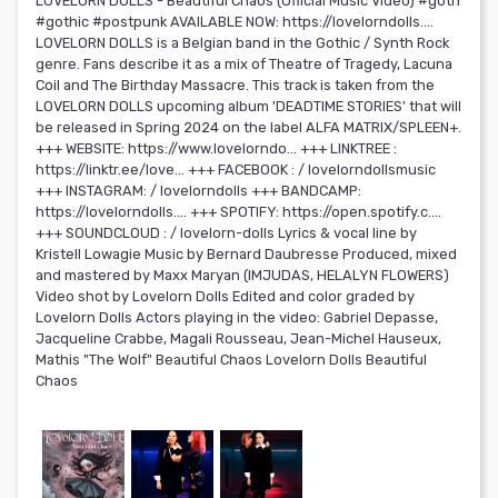
LOVELORN DOLLS - Beautiful Chaos (Official Music Video) #goth
#gothic #postpunk AVAILABLE NOW: https://lovelorndolls....
LOVELORN DOLLS is a Belgian band in the Gothic / Synth Rock
genre. Fans describe it as a mix of Theatre of Tragedy, Lacuna
Coil and The Birthday Massacre. This track is taken from the
LOVELORN DOLLS upcoming album 'DEADTIME STORIES' that will
be released in Spring 2024 on the label ALFA MATRIX/SPLEEN+.
+++ WEBSITE: https://www.lovelorndo... +++ LINKTREE :
https://linktr.ee/love... +++ FACEBOOK : / lovelorndollsmusic
+++ INSTAGRAM: / lovelorndolls +++ BANDCAMP:
https://lovelorndolls.... +++ SPOTIFY: https://open.spotify.c....
+++ SOUNDCLOUD : / lovelorn-dolls Lyrics & vocal line by
Kristell Lowagie Music by Bernard Daubresse Produced, mixed
and mastered by Maxx Maryan (IMJUDAS, HELALYN FLOWERS)
Video shot by Lovelorn Dolls Edited and color graded by
Lovelorn Dolls Actors playing in the video: Gabriel Depasse,
Jacqueline Crabbe, Magali Rousseau, Jean-Michel Hauseux,
Mathis "The Wolf" Beautiful Chaos Lovelorn Dolls Beautiful
Chaos