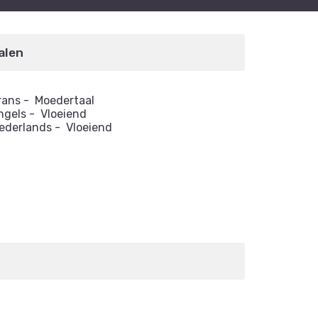
alen
rans
-
Moedertaal
ngels
-
Vloeiend
ederlands
-
Vloeiend