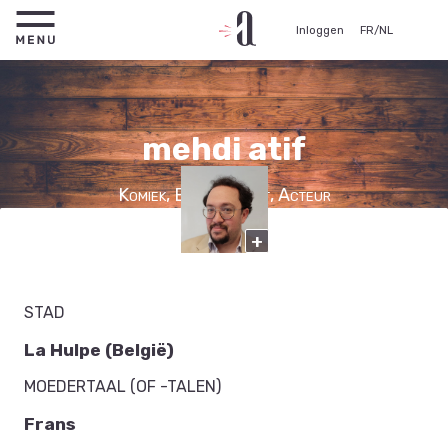
Inloggen
FR
/
NL
mehdi atif
Komiek, Edelfigurant, Acteur
+
STAD
La Hulpe (België)
MOEDERTAAL (OF -TALEN)
Frans