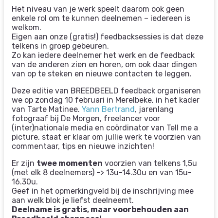
Het niveau van je werk speelt daarom ook geen
enkele rol om te kunnen deelnemen – iedereen is
welkom.
Eigen aan onze (gratis!) feedbacksessies is dat deze
telkens in groep gebeuren.
Zo kan iedere deelnemer het werk en de feedback
van de anderen zien en horen, om ook daar dingen
van op te steken en nieuwe contacten te leggen.
Deze editie van BREEDBEELD feedback organiseren
we op zondag 10 februari in Merelbeke, in het kader
van Tarte Matinee.
Yann Bertrand
, jarenlang
fotograaf bij De Morgen, freelancer voor
(inter)nationale media en coördinator van Tell me a
picture, staat er klaar om jullie werk te voorzien van
commentaar, tips en nieuwe inzichten!
Er zijn
twee momenten
voorzien van telkens 1,5u
(met elk 8 deelnemers) -> 13u-14.30u en van 15u-
16.30u.
Geef in het opmerkingveld bij de inschrijving mee
aan welk blok je liefst deelneemt.
Deelname is gratis, maar voorbehouden aan