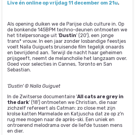
Live én online op vrijdag 11 december om 21u
.
Als opening duiken we de Parijse club culture in. Op
de bonkende 145BPM techno-deunen ontmoeten we
het titelpersonage uit '
Dustin
' (20'), een jonge
trans* vrouw. In een jaar zonder losbandige feestjes
voelt Naïla Guiguets bruisende film tegelijk onaards
en bevrijdend aan. Terwijl de nacht haar geheimen
prijsgeeft, neemt de melancholie het langzaam over.
Goed voor selecties in Cannes, Toronto en San
Sebastian.
'Dustin' © Naïla Guiguet
In de Zwitserse documentaire '
All cats are grey in
the dark
' (18') ontmoeten we Christian, die naar
zichzelf refereert als Catman: zo close met zijn
krolse katten Marmelade en Katjuscha dat ze op z'n
rug mee mogen naar de après-ski. Een uniek en
ontroerend melodrama over de liefde tussen mens
en dier.