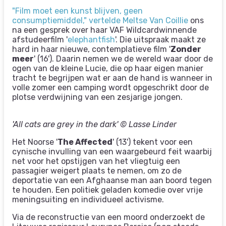
"Film moet een kunst blijven, geen
consumptiemiddel," vertelde Meltse Van Coillie
ons
na een gesprek over haar VAF Wildcardwinnende
afstudeerfilm '
elephantfish
'. Die uitspraak maakt ze
hard in haar nieuwe, contemplatieve film '
Zonder
meer
' (16'). Daarin nemen we de wereld waar door de
ogen van de kleine Lucie, die op haar eigen manier
tracht te begrijpen wat er aan de hand is wanneer in
volle zomer een camping wordt opgeschrikt door de
plotse verdwijning van een zesjarige jongen.
'All cats are grey in the dark' © Lasse Linder
Het Noorse '
The Affected
' (13') tekent voor een
cynische invulling van een waargebeurd feit waarbij
net voor het opstijgen van het vliegtuig een
passagier weigert plaats te nemen, om zo de
deportatie van een Afghaanse man aan boord tegen
te houden. Een politiek geladen komedie over vrije
meningsuiting en individueel activisme.
Via de reconstructie van een moord onderzoekt de