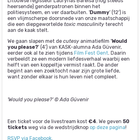
Litouwse regisseur Laurynas Bareisa (nog steeds
heersende) genderpatronen binnen het
politiesysteem, en ver daarbuiten. '
Dummy
' (12') is
een vlijmscherpe doorsnede van onze maatschappij
die een diepgewortelde
toxic masculinity
terecht
aan de kaak stelt.
We gaan slapen met de
cutesy
animatiefilm '
Would
you please?
' (4') van KASK-alumna Ada Güvenir,
eerder ook al te zien tijdens
Film Fest Gent
. Daarin
verbeeldt ze een modern liefdesverhaal waarbij een
helft van een koppeltje vermist raakt. De ander
begint aan een zoektocht naar zijn grote liefde,
want zonder elkaar is hun leven niet compleet.
'Would you please?' © Ada Güvenir
Een ticket voor de livestream kost
€4
. We geven
50
tickets
weg via de wedstrijdknop
op deze pagina
!
RSVP via Facebook.