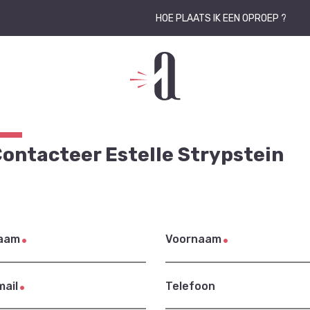
HOE PLAATS IK EEN OPROEP ?
ontacteer Estelle Strypstein
aam
Voornaam
mail
Telefoon