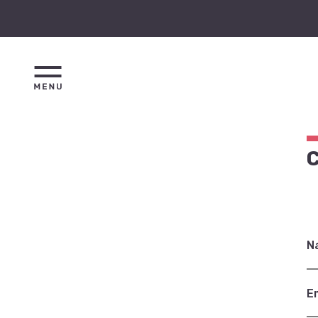
C
N
E