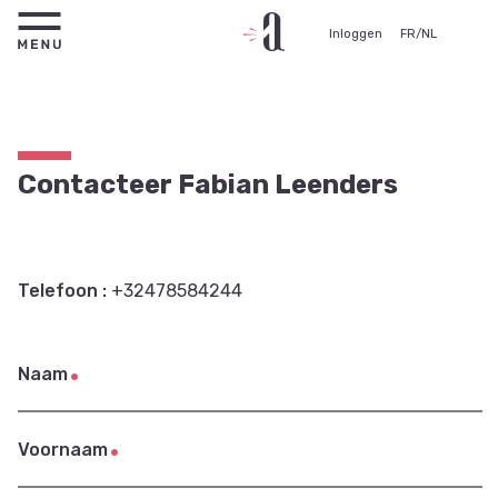
Inloggen
FR
/
NL
Contacteer Fabian Leenders
Telefoon :
+32478584244
Naam
Voornaam