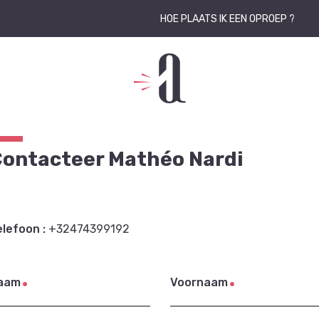
HOE PLAATS IK EEN OPROEP ?
ontacteer Mathéo Nardi
elefoon :
+32474399192
aam
Voornaam