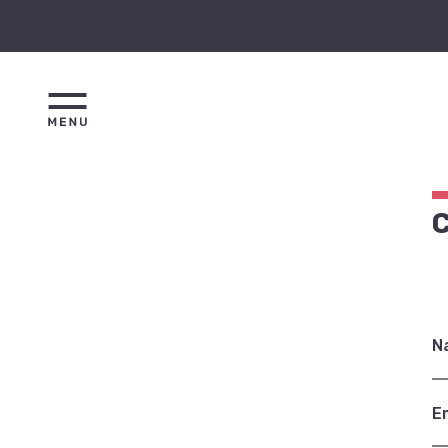
C
N
E