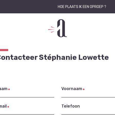
HOE PLAATS IK EEN OPROEP ?
ontacteer Stéphanie Lowette
aam
Voornaam
mail
Telefoon