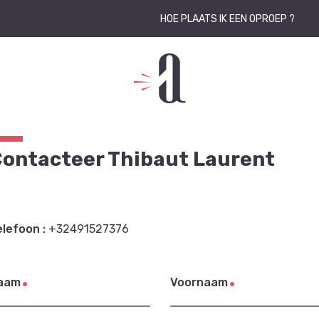
HOE PLAATS IK EEN OPROEP ?
ontacteer Thibaut Laurent
elefoon :
+32491527376
aam
Voornaam