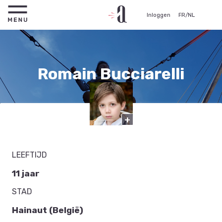
Inloggen
FR
/
NL
Romain Bucciarelli
Acteur
+
Minderjarige
LEEFTIJD
11 jaar
STAD
Hainaut (België)