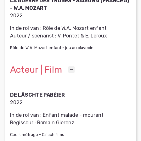
LA GUERRE DES TRÔNES - SAISON 6 (FRANCE 5)
- W.A. MOZART
2022
In de rol van :
Rôle de W.A. Mozart enfant
Auteur / scenarist :
V. Pontet & E. Leroux
Rôle de W.A. Mozart enfant - jeu au clavecin
Acteur | Film
DE LÄSCHTE PABÉIER
2022
In de rol van :
Enfant malade - mourant
Regisseur :
Romain Gierenz
Court métrage - Calach films