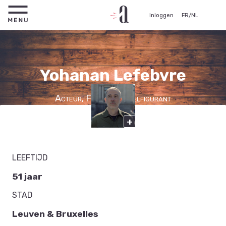
Inloggen
FR
/
NL
Yohanan Lefebvre
Acteur, Figurant, Edelfigurant
+
LEEFTIJD
51 jaar
STAD
Leuven & Bruxelles