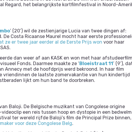
val Regard, het belangrijkste kortfilmfestival in Noord-Ameri
limbo
’ (20’) wil de zestienjarige Lucia van twee dingen af:
d. De Costa Ricaanse Maurel mocht haar eerste professionel
t ze er twee jaar eerder al de Eerste Prijs won
voor haar
NSAS.
eerde dan weer af aan KASK en won met haar afstudeerfil
visueel Fonds. Daarmee maakte ze ‘
Bloeistraat 11
’ (9’), da
an Annecy met de hoofdprijs werd bekroond. In haar film
e vriendinnen de laatste zomervakantie van hun kindertijd
astberaden lijkt om hun band te doorbreken.
’) van Baloji. De Belgische muzikant van Congolese origine
Y-videoclip een reis tussen hoop en dystopie in een bedwel
ival ter wereld rijfde Baloji’s film de Principal Prize binnen,
lmmaker voor deze Congolese Belg
.