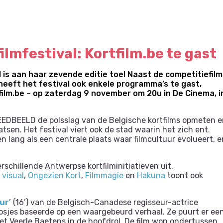
mfestival: Kortfilm.be te gast
is aan haar zevende editie toe! Naast de competitiefilm
eeft het festival ook enkele programma’s te gast,
ilm.be – op zaterdag 9 november om 20u in De Cinema, i
REEDBEELD de polsslag van de Belgische kortfilms opmeten 
atsen. Het festival viert ook de stad waarin het zich ent.
n lang als een centrale plaats waar filmcultuur evolueert, e
chillende Antwerpse kortfilminitiatieven uit.
 visual
,
Ongezien Kort
,
Filmmagie
en
Hakuna
toont ook
ur
’ (16’) van de Belgisch-Canadese regisseur-actrice
 losjes baseerde op een waargebeurd verhaal. Ze puurt er ee
met Veerle Baetens in de hoofdrol. De film won ondertussen