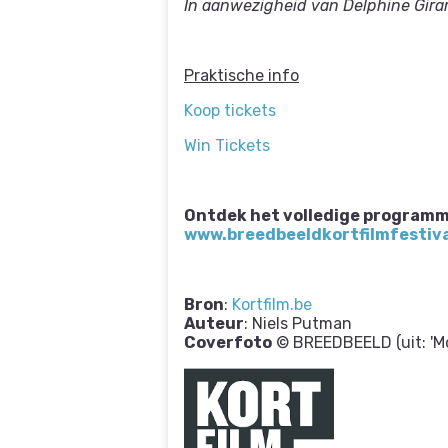
In aanwezigheid van Delphine Girard
Praktische info
Koop tickets
Win Tickets
Ontdek het volledige programm
www.breedbeeldkortfilmfestiva
Bron
:
Kortfilm.be
Auteur
: Niels Putman
Coverfoto
© BREEDBEELD (uit: 'Mot