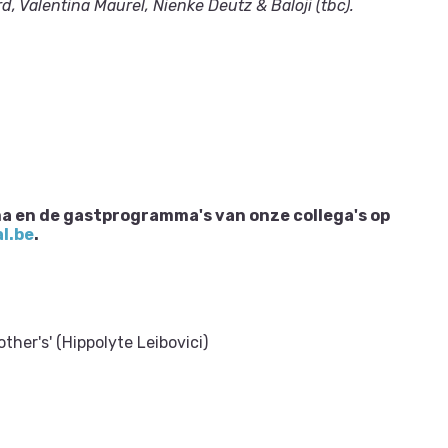
, Valentina Maurel, Nienke Deutz & Baloji (tbc).
a en de gastprogramma's van onze collega's op
l.be
.
her's' (Hippolyte Leibovici)