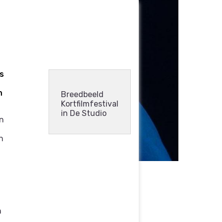
s
n
Breedbeeld
Kortfilmfestival
in De Studio
en
n
n