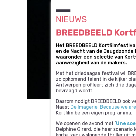
NIEUWS
BREEDBEELD Kortfil
Het BREEDBEELD Kortfilmfestival 
en de Nacht van de Jeugdzonde h
waaronder een selectie van Kortf
aanwezigheid van de makers.
Met het driedaagse festival wil B
zo opkomend talent in de kijker pla
Antwerpen profileert zich drie dage
bevraagd wordt.
Daarom nodigt BREEDBEELD ook vers
Naast
De Imagerie
,
Because we are
Kortfilm.be een eigen programma.
We openen de avond met ‘
Une soe
Delphine Girard, die haar scenario
korte, zenuwslopende thriller uit 