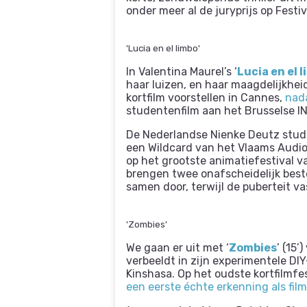
onder meer al de juryprijs op Festi
'Lucia en el limbo'
In Valentina Maurel’s ‘
Lucia en el 
haar luizen, en haar maagdelijkhei
kortfilm voorstellen in Cannes,
nada
studentenfilm aan het Brusselse I
De Nederlandse Nienke Deutz stud
een Wildcard van het Vlaams Audio
op het grootste animatiefestival v
brengen twee onafscheidelijk best
samen door, terwijl de puberteit v
'Zombies'
We gaan er uit met ‘
Zombies
’ (15
verbeeldt in zijn experimentele DI
Kinshasa. Op het oudste kortfilmfest
een eerste échte erkenning als fi