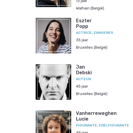
13 jaar
Walhain (België)
Eszter
Popp
ACTRICE, ZANGERES
35 jaar
Bruxelles (België)
Jan
Debski
ACTEUR
45 jaar
Bruxelles (België)
Vanherreweghen
Lucie
FIGURANTE, EDELFIGURANTE
49 jaar