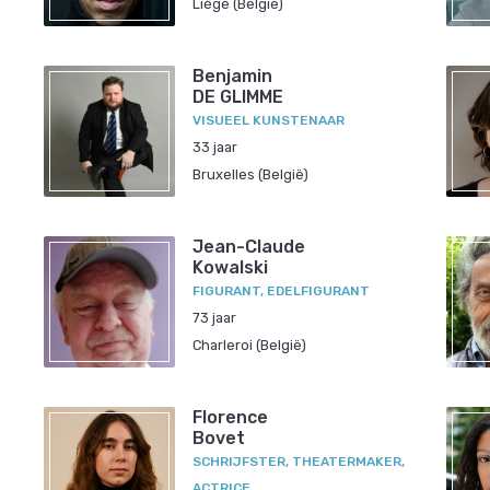
Liège (België)
Benjamin
DE GLIMME
VISUEEL KUNSTENAAR
33 jaar
Bruxelles (België)
Jean-Claude
Kowalski
FIGURANT, EDELFIGURANT
73 jaar
Charleroi (België)
Florence
Bovet
SCHRIJFSTER, THEATERMAKER,
ACTRICE